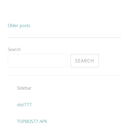
Posts
Older posts
navigation
Search
SEARCH
Sidebar
slot777
TOPBOS77 APK