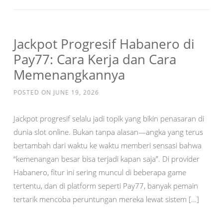
Jackpot Progresif Habanero di
Pay77: Cara Kerja dan Cara
Memenangkannya
POSTED ON
JUNE 19, 2026
Jackpot progresif selalu jadi topik yang bikin penasaran di
dunia slot online. Bukan tanpa alasan—angka yang terus
bertambah dari waktu ke waktu memberi sensasi bahwa
“kemenangan besar bisa terjadi kapan saja”. Di provider
Habanero, fitur ini sering muncul di beberapa game
tertentu, dan di platform seperti Pay77, banyak pemain
tertarik mencoba peruntungan mereka lewat sistem […]