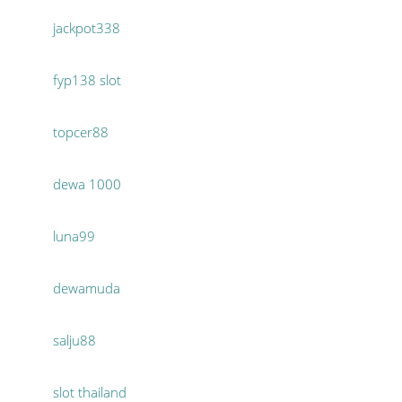
jackpot338
fyp138 slot
topcer88
dewa 1000
luna99
dewamuda
salju88
slot thailand