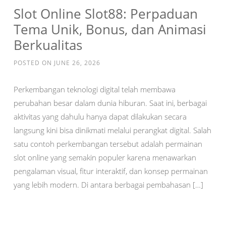
Slot Online Slot88: Perpaduan
Tema Unik, Bonus, dan Animasi
Berkualitas
POSTED ON
JUNE 26, 2026
Perkembangan teknologi digital telah membawa
perubahan besar dalam dunia hiburan. Saat ini, berbagai
aktivitas yang dahulu hanya dapat dilakukan secara
langsung kini bisa dinikmati melalui perangkat digital. Salah
satu contoh perkembangan tersebut adalah permainan
slot online yang semakin populer karena menawarkan
pengalaman visual, fitur interaktif, dan konsep permainan
yang lebih modern. Di antara berbagai pembahasan […]