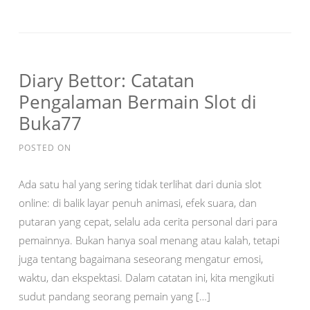
Diary Bettor: Catatan
Pengalaman Bermain Slot di
Buka77
POSTED ON
Ada satu hal yang sering tidak terlihat dari dunia slot
online: di balik layar penuh animasi, efek suara, dan
putaran yang cepat, selalu ada cerita personal dari para
pemainnya. Bukan hanya soal menang atau kalah, tetapi
juga tentang bagaimana seseorang mengatur emosi,
waktu, dan ekspektasi. Dalam catatan ini, kita mengikuti
sudut pandang seorang pemain yang […]