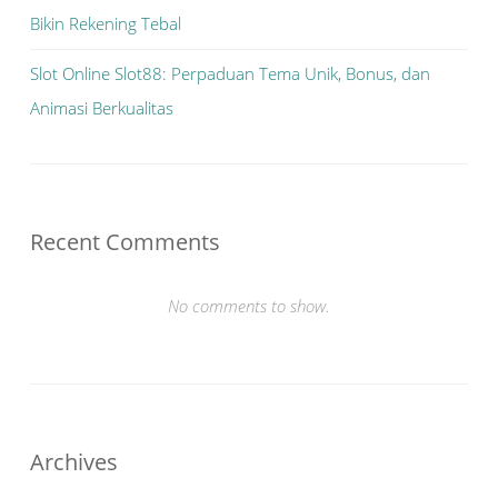
Bikin Rekening Tebal
Slot Online Slot88: Perpaduan Tema Unik, Bonus, dan
Animasi Berkualitas
Recent Comments
No comments to show.
Archives