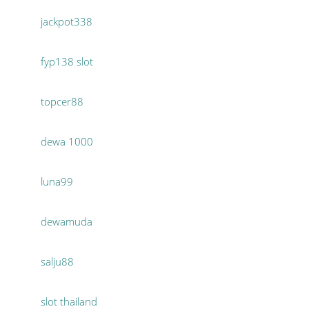
jackpot338
fyp138 slot
topcer88
dewa 1000
luna99
dewamuda
salju88
slot thailand