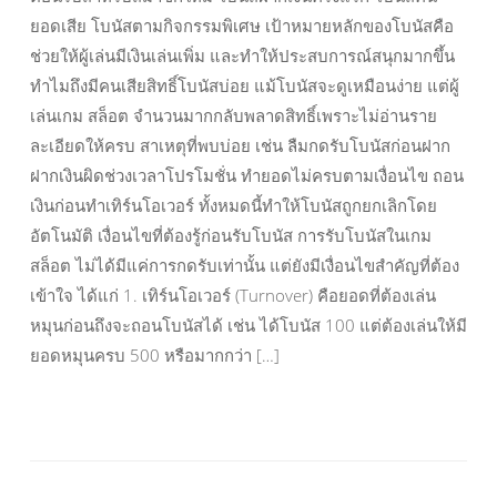
ยอดเสีย โบนัสตามกิจกรรมพิเศษ เป้าหมายหลักของโบนัสคือ
ช่วยให้ผู้เล่นมีเงินเล่นเพิ่ม และทำให้ประสบการณ์สนุกมากขึ้น
ทำไมถึงมีคนเสียสิทธิ์โบนัสบ่อย แม้โบนัสจะดูเหมือนง่าย แต่ผู้
เล่นเกม สล็อต จำนวนมากกลับพลาดสิทธิ์เพราะไม่อ่านราย
ละเอียดให้ครบ สาเหตุที่พบบ่อย เช่น ลืมกดรับโบนัสก่อนฝาก
ฝากเงินผิดช่วงเวลาโปรโมชั่น ทำยอดไม่ครบตามเงื่อนไข ถอน
เงินก่อนทำเทิร์นโอเวอร์ ทั้งหมดนี้ทำให้โบนัสถูกยกเลิกโดย
อัตโนมัติ เงื่อนไขที่ต้องรู้ก่อนรับโบนัส การรับโบนัสในเกม
สล็อต ไม่ได้มีแค่การกดรับเท่านั้น แต่ยังมีเงื่อนไขสำคัญที่ต้อง
เข้าใจ ได้แก่ 1. เทิร์นโอเวอร์ (Turnover) คือยอดที่ต้องเล่น
หมุนก่อนถึงจะถอนโบนัสได้ เช่น ได้โบนัส 100 แต่ต้องเล่นให้มี
ยอดหมุนครบ 500 หรือมากกว่า […]