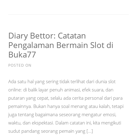
Diary Bettor: Catatan
Pengalaman Bermain Slot di
Buka77
POSTED ON
Ada satu hal yang sering tidak terlihat dari dunia slot
online: di balik layar penuh animasi, efek suara, dan
putaran yang cepat, selalu ada cerita personal dari para
pemainnya. Bukan hanya soal menang atau kalah, tetapi
juga tentang bagaimana seseorang mengatur emosi,
waktu, dan ekspektasi. Dalam catatan ini, kita mengikuti
sudut pandang seorang pemain yang […]