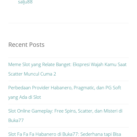
salju88
Recent Posts
Meme Slot yang Relate Banget: Ekspresi Wajah Kamu Saat
Scatter Muncul Cuma 2
Perbedaan Provider Habanero, Pragmatic, dan PG Soft
yang Ada di Slot
Slot Online Gameplay: Free Spins, Scatter, dan Misteri di
Buka77
Slot Fa Fa Fa Habanero di Buka77: Sederhana tapi Bisa