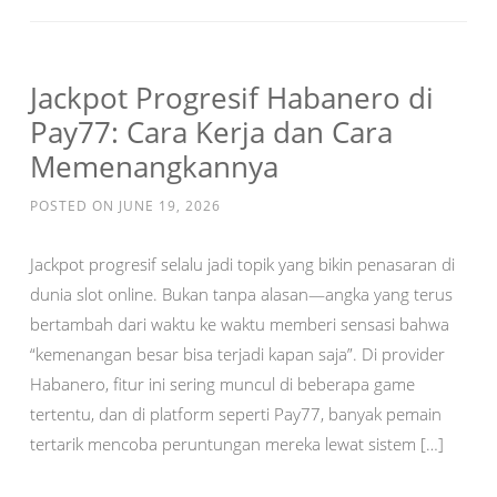
Jackpot Progresif Habanero di
Pay77: Cara Kerja dan Cara
Memenangkannya
POSTED ON
JUNE 19, 2026
Jackpot progresif selalu jadi topik yang bikin penasaran di
dunia slot online. Bukan tanpa alasan—angka yang terus
bertambah dari waktu ke waktu memberi sensasi bahwa
“kemenangan besar bisa terjadi kapan saja”. Di provider
Habanero, fitur ini sering muncul di beberapa game
tertentu, dan di platform seperti Pay77, banyak pemain
tertarik mencoba peruntungan mereka lewat sistem […]