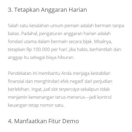
3. Tetapkan Anggaran Harian
Salah satu kesalahan umum pemain adalah bermain tanpa
batas. Padahal, pengaturan anggaran harian adalah
fondasi utama dalam bermain secara bijak. Misalnya,
tetapkan Rp 100.000 per hari. Jika habis, berhentilah dan
anggap itu sebagai biaya hiburan.
Pendekatan ini membantu Anda menjaga kestabilan
finansial dan menghindari efek negatif dari perjudian
berlebihan. Ingat,
judi slot terpercaya
sekalipun tidak
menjamin kemenangan terus-menerus—jadi kontrol
keuangan tetap nomor satu.
4. Manfaatkan Fitur Demo