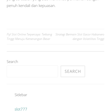
penuh kendali dan kepuasan.
Post
Fly! Slot Online Terpercaya: Terbang
Strategi Bermain Slot Gacor Habanero
Tinggi Menuju Kemenangan Besar
dengan Volatilitas Tinggi
navigation
Search
SEARCH
Sidebar
slot777