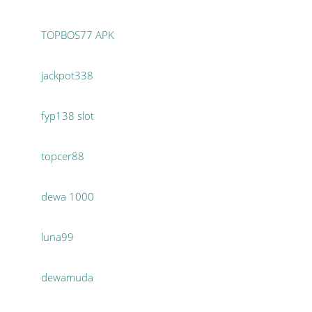
TOPBOS77 APK
jackpot338
fyp138 slot
topcer88
dewa 1000
luna99
dewamuda