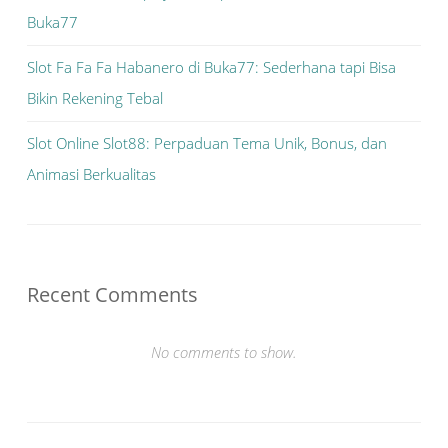
Buka77
Slot Fa Fa Fa Habanero di Buka77: Sederhana tapi Bisa
Bikin Rekening Tebal
Slot Online Slot88: Perpaduan Tema Unik, Bonus, dan
Animasi Berkualitas
Recent Comments
No comments to show.