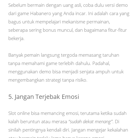
Sebelum bermain dengan uang asli, coba dulu versi demo
dari game Habanero yang Anda incar. Ini adalah cara yang
bagus untuk mempelajari mekanisme permainan,
seberapa sering bonus muncul, dan bagaimana fitur-fitur
bekerja.
Banyak pemain langsung tergoda memasang taruhan
tanpa memahami game terlebih dahulu. Padahal,
menggunakan demo bisa menjadi senjata ampuh untuk
mengembangkan strategi tanpa risiko.
5. Jangan Terjebak Emosi
Slot online bisa memancing emosi, terutama ketika sudah
kalah beruntun atau merasa
“sudah dekat menang”
. Di
sinilah pentingnya kendali diri. Jangan mengejar kekalahan