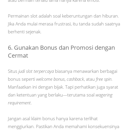
atau bermain terlalu lama hanya karena emosi.
Permainan slot adalah soal keberuntungan dan hiburan.
Jika Anda mulai merasa frustrasi, itu tanda sudah saatnya
berhenti sejenak.
6. Gunakan Bonus dan Promosi dengan
Cermat
Situs
judi slot terpercaya
biasanya menawarkan berbagai
bonus seperti
welcome bonus
,
cashback
, atau
free spin
.
Manfaatkan ini dengan bijak. Tapi perhatikan juga syarat
dan ketentuan yang berlaku—terutama soal
wagering
requirement
.
Jangan asal klaim bonus hanya karena terlihat
menggiurkan. Pastikan Anda memahami konsekuensinya