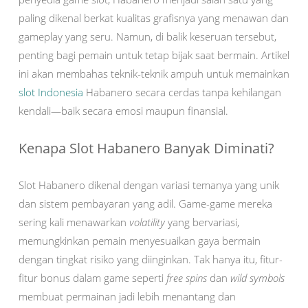
paling dikenal berkat kualitas grafisnya yang menawan dan
gameplay yang seru. Namun, di balik keseruan tersebut,
penting bagi pemain untuk tetap bijak saat bermain. Artikel
ini akan membahas teknik-teknik ampuh untuk memainkan
slot Indonesia
Habanero secara cerdas tanpa kehilangan
kendali—baik secara emosi maupun finansial.
Kenapa Slot Habanero Banyak Diminati?
Slot Habanero dikenal dengan variasi temanya yang unik
dan sistem pembayaran yang adil. Game-game mereka
sering kali menawarkan
volatility
yang bervariasi,
memungkinkan pemain menyesuaikan gaya bermain
dengan tingkat risiko yang diinginkan. Tak hanya itu, fitur-
fitur bonus dalam game seperti
free spins
dan
wild symbols
membuat permainan jadi lebih menantang dan