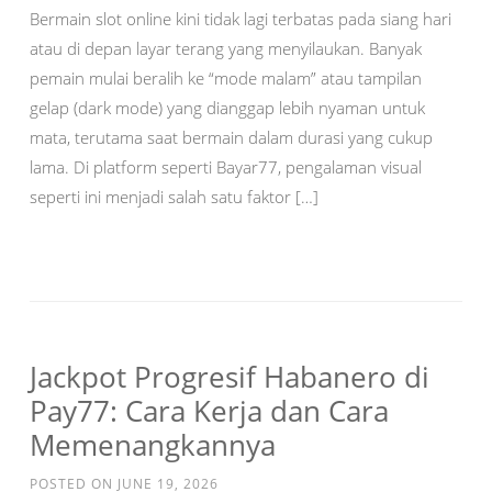
Bermain slot online kini tidak lagi terbatas pada siang hari
atau di depan layar terang yang menyilaukan. Banyak
pemain mulai beralih ke “mode malam” atau tampilan
gelap (dark mode) yang dianggap lebih nyaman untuk
mata, terutama saat bermain dalam durasi yang cukup
lama. Di platform seperti Bayar77, pengalaman visual
seperti ini menjadi salah satu faktor […]
Jackpot Progresif Habanero di
Pay77: Cara Kerja dan Cara
Memenangkannya
POSTED ON
JUNE 19, 2026