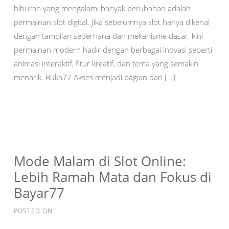
hiburan yang mengalami banyak perubahan adalah
permainan slot digital. Jika sebelumnya slot hanya dikenal
dengan tampilan sederhana dan mekanisme dasar, kini
permainan modern hadir dengan berbagai inovasi seperti
animasi interaktif, fitur kreatif, dan tema yang semakin
menarik. Buka77 Akses menjadi bagian dari […]
Mode Malam di Slot Online:
Lebih Ramah Mata dan Fokus di
Bayar77
POSTED ON