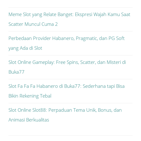
Meme Slot yang Relate Banget: Ekspresi Wajah Kamu Saat
Scatter Muncul Cuma 2
Perbedaan Provider Habanero, Pragmatic, dan PG Soft
yang Ada di Slot
Slot Online Gameplay: Free Spins, Scatter, dan Misteri di
Buka77
Slot Fa Fa Fa Habanero di Buka77: Sederhana tapi Bisa
Bikin Rekening Tebal
Slot Online Slot88: Perpaduan Tema Unik, Bonus, dan
Animasi Berkualitas