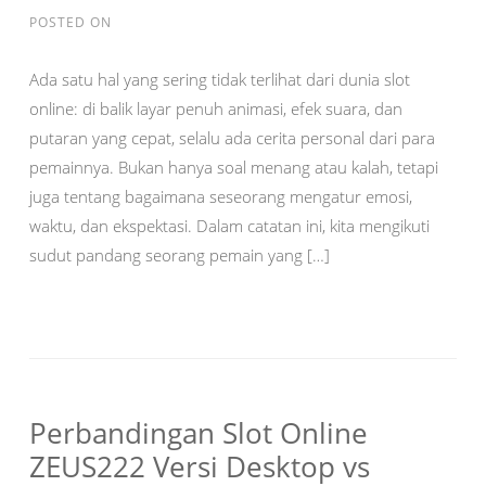
POSTED ON
Ada satu hal yang sering tidak terlihat dari dunia slot
online: di balik layar penuh animasi, efek suara, dan
putaran yang cepat, selalu ada cerita personal dari para
pemainnya. Bukan hanya soal menang atau kalah, tetapi
juga tentang bagaimana seseorang mengatur emosi,
waktu, dan ekspektasi. Dalam catatan ini, kita mengikuti
sudut pandang seorang pemain yang […]
Perbandingan Slot Online
ZEUS222 Versi Desktop vs