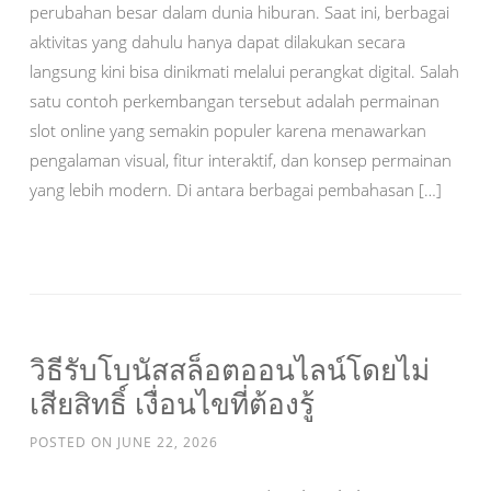
perubahan besar dalam dunia hiburan. Saat ini, berbagai
aktivitas yang dahulu hanya dapat dilakukan secara
langsung kini bisa dinikmati melalui perangkat digital. Salah
satu contoh perkembangan tersebut adalah permainan
slot online yang semakin populer karena menawarkan
pengalaman visual, fitur interaktif, dan konsep permainan
yang lebih modern. Di antara berbagai pembahasan […]
วิธีรับโบนัสสล็อตออนไลน์โดยไม่
เสียสิทธิ์ เงื่อนไขที่ต้องรู้
POSTED ON
JUNE 22, 2026