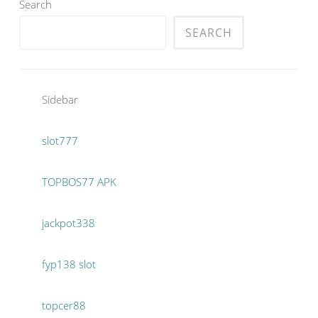
Search
SEARCH
Sidebar
slot777
TOPBOS77 APK
jackpot338
fyp138 slot
topcer88