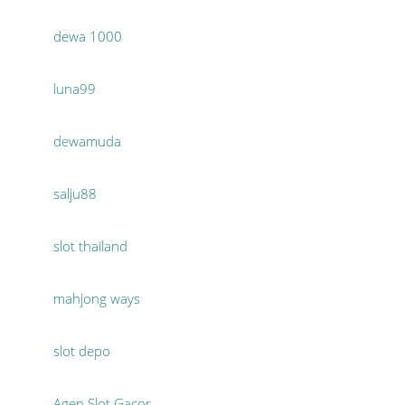
dewa 1000
luna99
dewamuda
salju88
slot thailand
mahjong ways
slot depo
Agen Slot Gacor