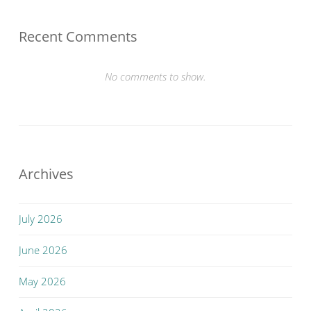
Recent Comments
No comments to show.
Archives
July 2026
June 2026
May 2026