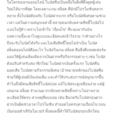
ในโลกของเกมออนไลน์ โบนัสถือเป็นหนึ่งในสิ่งที่ดึงดูดผู้เล่น
ใหม่ได้มากที่สุด โดยเฉพาะเกม สล็อต ที่มักมีโปรโมชั่นหลาก
หลาย ทั้งโบนัสต้อนรับ โบนัสฝากแรก หรือโบนัสพิเศษตามช่วง
เวลา แต่ในความสนุกเหล่านี้ หลายคนกลับพลาดสิทธิ์โบนัสไป
แบบไม่รู้ตัว เพราะไม่เข้าใจ “เงื่อนไข” ที่แนบมากับมัน
บทความนี้จะพาไปดูแบบละเอียดแต่เข้าใจง่าย ว่าทำอย่างไร
ถึงจะรับโบนัสได้จริง และไม่เสียสิทธิ์โดยไม่จำเป็น โบนัส
สล็อตออนไลน์คืออะไร โบนัสในเกม สล็อต คือสิ่งที่แพลตฟอร์ม
มอบให้ผู้เล่นเพิ่มเติมจากเงินฝากหรือกิจกรรมต่าง ๆ เช่น โบนัส
ต้อนรับสำหรับสมาชิกใหม่ โบนัสฝากเงินครั้งแรก โบนัสคืน
ยอดเสีย โบนัสตามกิจกรรมพิเศษ เป้าหมายหลักของโบนัสคือ
ช่วยให้ผู้เล่นมีเงินเล่นเพิ่ม และทำให้ประสบการณ์สนุกมากขึ้น
ทำไมถึงมีคนเสียสิทธิ์โบนัสบ่อย แม้โบนัสจะดูเหมือนง่าย แต่ผู้
เล่นเกม สล็อต จำนวนมากกลับพลาดสิทธิ์เพราะไม่อ่านราย
ละเอียดให้ครบ สาเหตุที่พบบ่อย เช่น ลืมกดรับโบนัสก่อนฝาก
ฝากเงินผิดช่วงเวลาโปรโมชั่น ทำยอดไม่ครบตามเงื่อนไข ถอน
เงินก่อนทำเทิร์นโอเวอร์ ทั้งหมดนี้ทำให้โบนัสถูกยกเลิกโดย