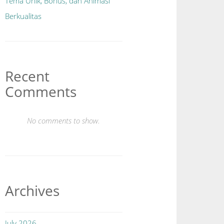
Tema Unik, Bonus, dan Animasi
Berkualitas
Recent
Comments
No comments to show.
Archives
July 2026