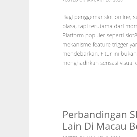
POSTED ON
JANUARY 20, 2026
Bagi penggemar slot online, s
biasa, tapi terutama dari mome
Platform populer seperti sl
mekanisme feature trigger ya
mendebarkan. Fitur ini buka
menghadirkan sensasi visual 
Perbandingan Sl
Lain Di Macau B