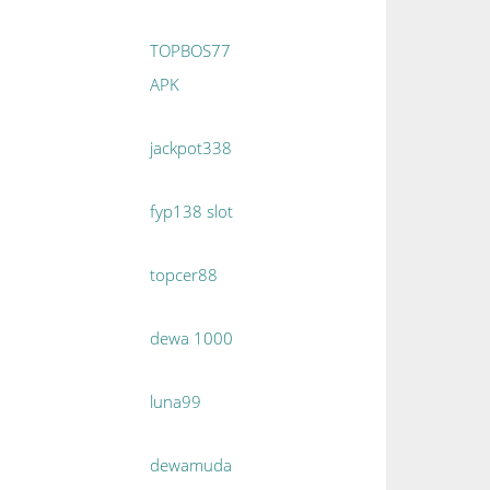
TOPBOS77
APK
jackpot338
fyp138 slot
topcer88
dewa 1000
luna99
dewamuda