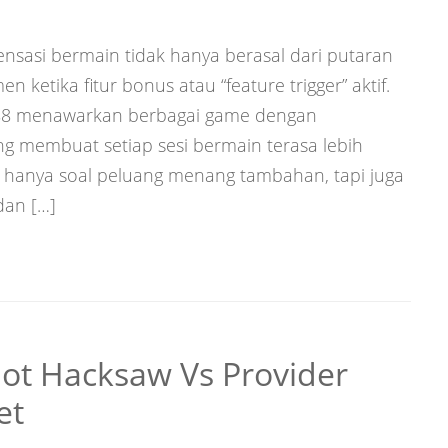
ensasi bermain tidak hanya berasal dari putaran
n ketika fitur bonus atau “feature trigger” aktif.
ot88 menawarkan berbagai game dengan
ng membuat setiap sesi bermain terasa lebih
n hanya soal peluang menang tambahan, tapi juga
dan […]
ot Hacksaw Vs Provider
et