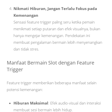
Nikmati Hiburan, Jangan Terlalu Fokus pada
Kemenangan
Sensasi feature trigger paling seru ketika pemain
menikmati setiap putaran dan efek visualnya, bukan
hanya mengejar kemenangan. Pendekatan ini
membuat pengalaman bermain lebih menyenangkan
dan tidak stres.
Manfaat Bermain Slot dengan Feature
Trigger
Feature trigger memberikan beberapa manfaat selain
potensi kemenangan:
Hiburan Maksimal
: Efek audio-visual dan interaksi
membuat sesi bermain lebih hidup.