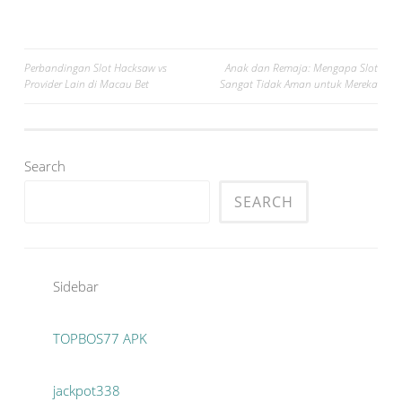
Post
Perbandingan Slot Hacksaw vs
Anak dan Remaja: Mengapa Slot
Provider Lain di Macau Bet
Sangat Tidak Aman untuk Mereka
navigation
Search
SEARCH
Sidebar
TOPBOS77 APK
jackpot338