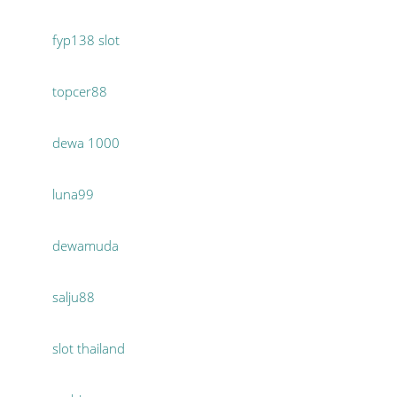
fyp138 slot
topcer88
dewa 1000
luna99
dewamuda
salju88
slot thailand