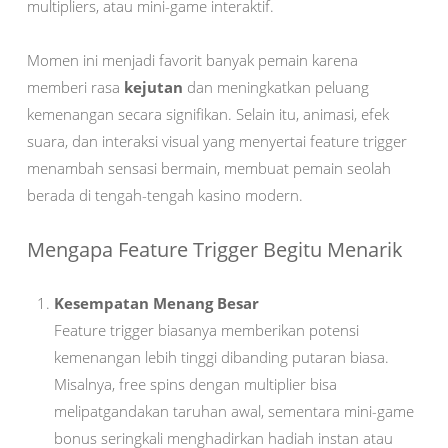
multipliers, atau mini-game interaktif.
Momen ini menjadi favorit banyak pemain karena
memberi rasa
kejutan
dan meningkatkan peluang
kemenangan secara signifikan. Selain itu, animasi, efek
suara, dan interaksi visual yang menyertai feature trigger
menambah sensasi bermain, membuat pemain seolah
berada di tengah-tengah kasino modern.
Mengapa Feature Trigger Begitu Menarik
Kesempatan Menang Besar
Feature trigger biasanya memberikan potensi
kemenangan lebih tinggi dibanding putaran biasa.
Misalnya, free spins dengan multiplier bisa
melipatgandakan taruhan awal, sementara mini-game
bonus seringkali menghadirkan hadiah instan atau