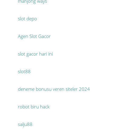
mahjong ways
slot depo
Agen Slot Gacor
slot gacor hari ini
slot88
deneme bonusu veren siteler 2024
robot biru hack
salju88