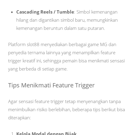
Cascading Reels / Tumble
: Simbol kemenangan
hilang dan digantikan simbol baru, memungkinkan
kemenangan beruntun dalam satu putaran.
Platform slot88 menyediakan berbagai game MG dan
penyedia ternama lainnya yang menampilkan feature
trigger kreatif ini, sehingga pemain bisa menikmati sensasi
yang berbeda di setiap game.
Tips Menikmati Feature Trigger
Agar sensasi feature trigger tetap menyenangkan tanpa
menimbulkan risiko berlebihan, beberapa tips berikut bisa
diterapkan:
Kelola Modal dengan Bijak