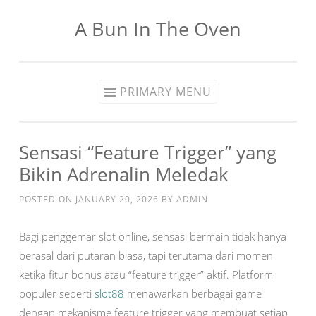
A Bun In The Oven
Skip
to
content
PRIMARY MENU
Sensasi “Feature Trigger” yang
Bikin Adrenalin Meledak
POSTED ON
JANUARY 20, 2026
BY
ADMIN
Bagi penggemar slot online, sensasi bermain tidak hanya
berasal dari putaran biasa, tapi terutama dari momen
ketika fitur bonus atau “feature trigger” aktif. Platform
populer seperti
slot88
menawarkan berbagai game
dengan mekanisme feature trigger yang membuat setiap