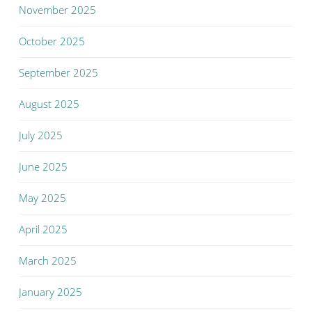
November 2025
October 2025
September 2025
August 2025
July 2025
June 2025
May 2025
April 2025
March 2025
January 2025