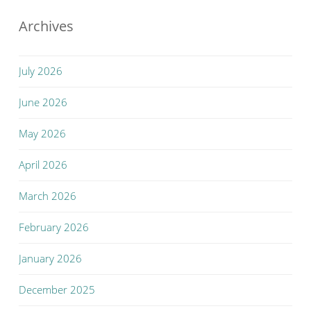
Archives
July 2026
June 2026
May 2026
April 2026
March 2026
February 2026
January 2026
December 2025