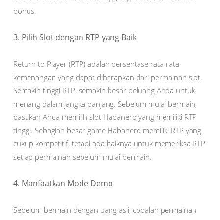
bonus.
3. Pilih Slot dengan RTP yang Baik
Return to Player (RTP) adalah persentase rata-rata
kemenangan yang dapat diharapkan dari permainan slot.
Semakin tinggi RTP, semakin besar peluang Anda untuk
menang dalam jangka panjang. Sebelum mulai bermain,
pastikan Anda memilih slot Habanero yang memiliki RTP
tinggi. Sebagian besar game Habanero memiliki RTP yang
cukup kompetitif, tetapi ada baiknya untuk memeriksa RTP
setiap permainan sebelum mulai bermain.
4. Manfaatkan Mode Demo
Sebelum bermain dengan uang asli, cobalah permainan