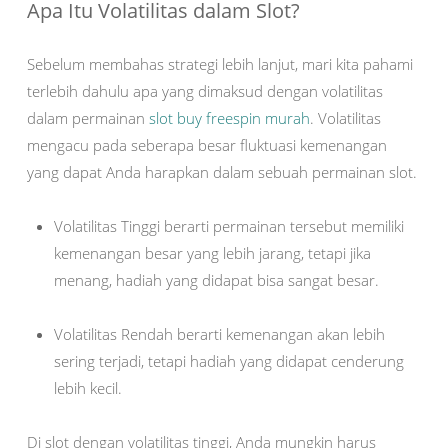
Apa Itu Volatilitas dalam Slot?
Sebelum membahas strategi lebih lanjut, mari kita pahami
terlebih dahulu apa yang dimaksud dengan volatilitas
dalam permainan
slot buy freespin murah
. Volatilitas
mengacu pada seberapa besar fluktuasi kemenangan
yang dapat Anda harapkan dalam sebuah permainan slot.
Volatilitas Tinggi berarti permainan tersebut memiliki
kemenangan besar yang lebih jarang, tetapi jika
menang, hadiah yang didapat bisa sangat besar.
Volatilitas Rendah berarti kemenangan akan lebih
sering terjadi, tetapi hadiah yang didapat cenderung
lebih kecil.
Di slot dengan volatilitas tinggi, Anda mungkin harus