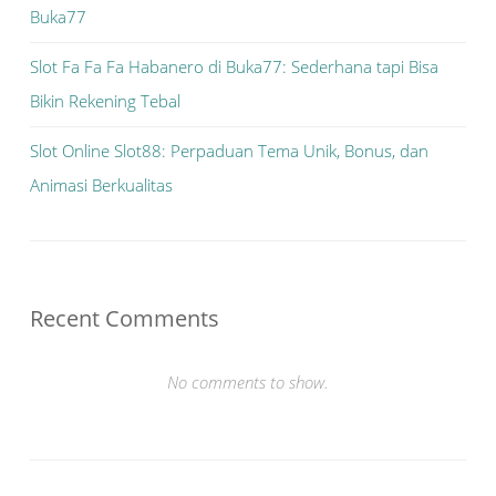
Buka77
Slot Fa Fa Fa Habanero di Buka77: Sederhana tapi Bisa
Bikin Rekening Tebal
Slot Online Slot88: Perpaduan Tema Unik, Bonus, dan
Animasi Berkualitas
Recent Comments
No comments to show.