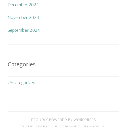
December 2024
November 2024
September 2024
Categories
Uncategorized
PROUDLY POWERED BY WORDPRESS
THEME: SOSIMPLE BY
FERNANDO VILLAMOR JR.
.