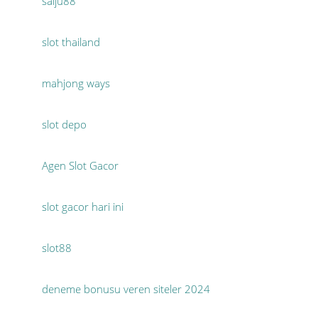
salju88
slot thailand
mahjong ways
slot depo
Agen Slot Gacor
slot gacor hari ini
slot88
deneme bonusu veren siteler 2024