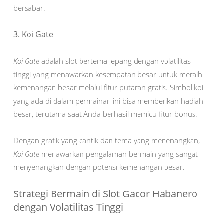
bersabar.
3. Koi Gate
Koi Gate
adalah slot bertema Jepang dengan volatilitas
tinggi yang menawarkan kesempatan besar untuk meraih
kemenangan besar melalui fitur putaran gratis. Simbol koi
yang ada di dalam permainan ini bisa memberikan hadiah
besar, terutama saat Anda berhasil memicu fitur bonus.
Dengan grafik yang cantik dan tema yang menenangkan,
Koi Gate
menawarkan pengalaman bermain yang sangat
menyenangkan dengan potensi kemenangan besar.
Strategi Bermain di Slot Gacor Habanero
dengan Volatilitas Tinggi