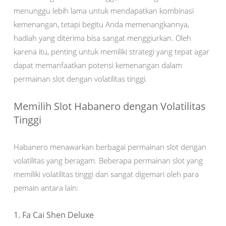
menunggu lebih lama untuk mendapatkan kombinasi
kemenangan, tetapi begitu Anda memenangkannya,
hadiah yang diterima bisa sangat menggiurkan. Oleh
karena itu, penting untuk memiliki strategi yang tepat agar
dapat memanfaatkan potensi kemenangan dalam
permainan slot dengan volatilitas tinggi.
Memilih Slot Habanero dengan Volatilitas
Tinggi
Habanero menawarkan berbagai permainan slot dengan
volatilitas yang beragam. Beberapa permainan slot yang
memiliki volatilitas tinggi dan sangat digemari oleh para
pemain antara lain:
1. Fa Cai Shen Deluxe