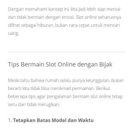
Dengan memahami konsep ini, kita jadi lebih siap mental
dan tidak bermain dengan emosi. Slot online seharusnya
dilihat sebagai hiburan, bukan cara cepat untuk mencari
uang.
Tips Bermain Slot Online dengan Bijak
Meski tahu bahwa rumah selalu punya keunggulan, bukan
berarti kita tidak bisa menikmati permainan. Berikut
beberapa tips agar pengalaman bermain slot online tetap
seru dan tidak merugikan:
1.
Tetapkan Batas Modal dan Waktu