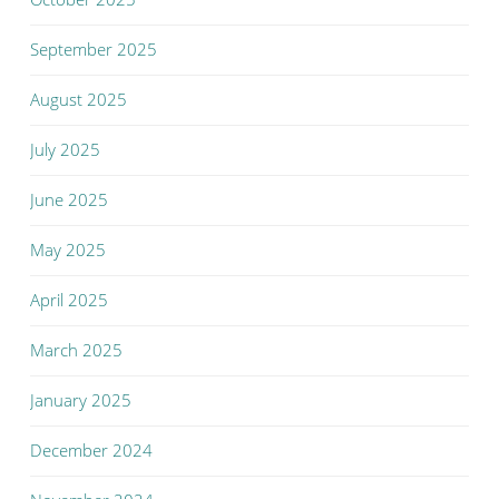
September 2025
August 2025
July 2025
June 2025
May 2025
April 2025
March 2025
January 2025
December 2024