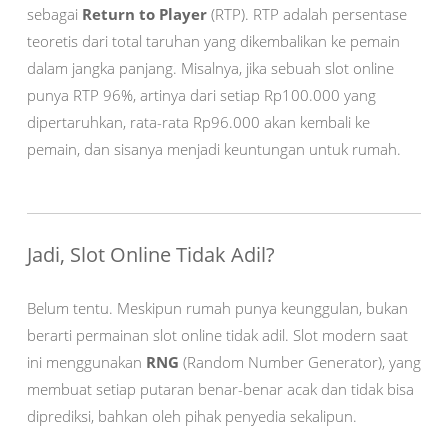
sebagai
Return to Player
(RTP). RTP adalah persentase
teoretis dari total taruhan yang dikembalikan ke pemain
dalam jangka panjang. Misalnya, jika sebuah slot online
punya RTP 96%, artinya dari setiap Rp100.000 yang
dipertaruhkan, rata-rata Rp96.000 akan kembali ke
pemain, dan sisanya menjadi keuntungan untuk rumah.
Jadi, Slot Online Tidak Adil?
Belum tentu. Meskipun rumah punya keunggulan, bukan
berarti permainan slot online tidak adil. Slot modern saat
ini menggunakan
RNG
(Random Number Generator), yang
membuat setiap putaran benar-benar acak dan tidak bisa
diprediksi, bahkan oleh pihak penyedia sekalipun.