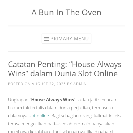
A Bun In The Oven
Skip
to
content
PRIMARY MENU
Catatan Penting: “House Always
Wins” dalam Dunia Slot Online
POSTED ON
AUGUST 22, 2025
BY
ADMIN
Ungkapan “
House Always Wins
” sudah jadi semacam
hukum tak tertulis dalam dunia perjudian, termasuk di
dalamnya
slot online
. Bagi sebagian orang, kalimat ini bisa
terasa mengecilkan hati—seolah bermain hanya akan
membawa kekalahan. Tapi sebenarnya, jika dipahami