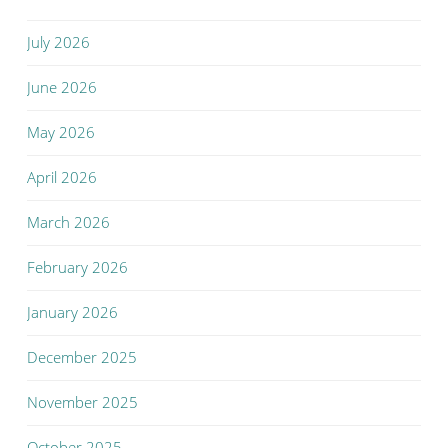
July 2026
June 2026
May 2026
April 2026
March 2026
February 2026
January 2026
December 2025
November 2025
October 2025