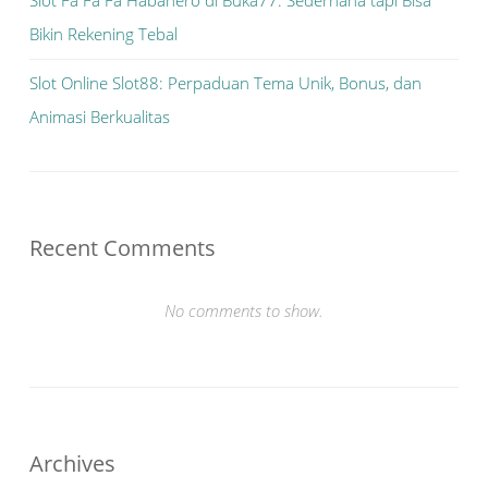
Slot Fa Fa Fa Habanero di Buka77: Sederhana tapi Bisa
Bikin Rekening Tebal
Slot Online Slot88: Perpaduan Tema Unik, Bonus, dan
Animasi Berkualitas
Recent Comments
No comments to show.
Archives