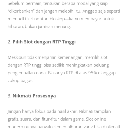
Sebelum bermain, tentukan berapa modal yang siap
“dikorbankan” dan jangan melebihi itu. Anggap saja seperti
membeli tiket nonton bioskop—kamu membayar untuk
hiburan, bukan jaminan menang.
2.
Pilih Slot dengan RTP Tinggi
Meskipun tidak menjamin kemenangan, memilih slot
dengan RTP tinggi bisa sedikit meningkatkan peluang
pengembalian dana. Biasanya RTP di atas 95% dianggap
cukup bagus.
3.
Nikmati Prosesnya
Jangan hanya fokus pada hasil akhir. Nikmati tampilan
grafis, suara, dan fitur-fitur dalam game. Slot online
modern punya banyak elemen hiburan yang bisa dinikmati