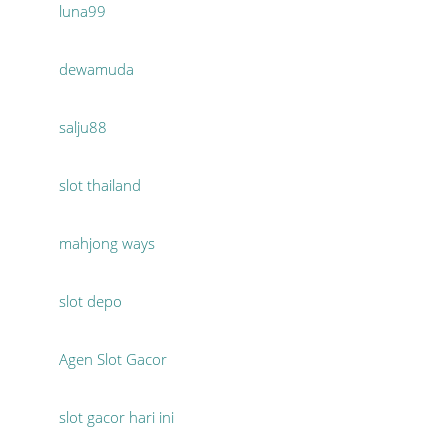
luna99
dewamuda
salju88
slot thailand
mahjong ways
slot depo
Agen Slot Gacor
slot gacor hari ini