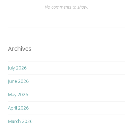
No comments to show.
Archives
July 2026
June 2026
May 2026
April 2026
March 2026