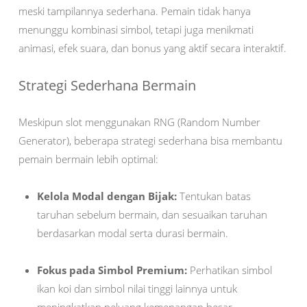
meski tampilannya sederhana. Pemain tidak hanya
menunggu kombinasi simbol, tetapi juga menikmati
animasi, efek suara, dan bonus yang aktif secara interaktif.
Strategi Sederhana Bermain
Meskipun slot menggunakan RNG (Random Number
Generator), beberapa strategi sederhana bisa membantu
pemain bermain lebih optimal:
Kelola Modal dengan Bijak:
Tentukan batas
taruhan sebelum bermain, dan sesuaikan taruhan
berdasarkan modal serta durasi bermain.
Fokus pada Simbol Premium:
Perhatikan simbol
ikan koi dan simbol nilai tinggi lainnya untuk