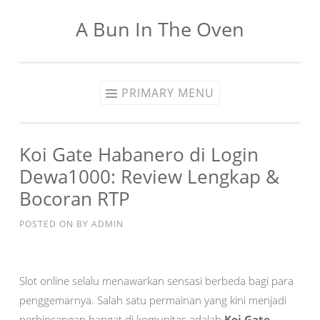
A Bun In The Oven
Skip
to
content
PRIMARY MENU
Koi Gate Habanero di Login
Dewa1000: Review Lengkap &
Bocoran RTP
POSTED ON
BY
ADMIN
Slot online selalu menawarkan sensasi berbeda bagi para
penggemarnya. Salah satu permainan yang kini menjadi
perbincangan hangat di komunitas adalah
Koi Gate