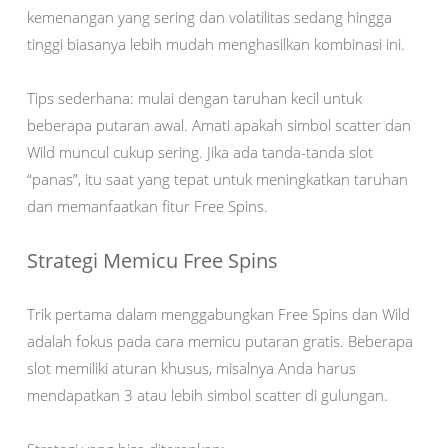
kemenangan yang sering dan volatilitas sedang hingga
tinggi biasanya lebih mudah menghasilkan kombinasi ini.
Tips sederhana: mulai dengan taruhan kecil untuk
beberapa putaran awal. Amati apakah simbol scatter dan
Wild muncul cukup sering. Jika ada tanda-tanda slot
“panas”, itu saat yang tepat untuk meningkatkan taruhan
dan memanfaatkan fitur Free Spins.
Strategi Memicu Free Spins
Trik pertama dalam menggabungkan Free Spins dan Wild
adalah fokus pada cara memicu putaran gratis. Beberapa
slot memiliki aturan khusus, misalnya Anda harus
mendapatkan 3 atau lebih simbol scatter di gulungan.