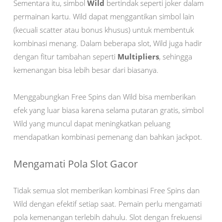
Sementara itu, simbol
Wild
bertindak seperti joker dalam
permainan kartu. Wild dapat menggantikan simbol lain
(kecuali scatter atau bonus khusus) untuk membentuk
kombinasi menang. Dalam beberapa slot, Wild juga hadir
dengan fitur tambahan seperti
Multipliers
, sehingga
kemenangan bisa lebih besar dari biasanya.
Menggabungkan Free Spins dan Wild bisa memberikan
efek yang luar biasa karena selama putaran gratis, simbol
Wild yang muncul dapat meningkatkan peluang
mendapatkan kombinasi pemenang dan bahkan jackpot.
Mengamati Pola Slot Gacor
Tidak semua slot memberikan kombinasi Free Spins dan
Wild dengan efektif setiap saat. Pemain perlu mengamati
pola kemenangan terlebih dahulu. Slot dengan frekuensi