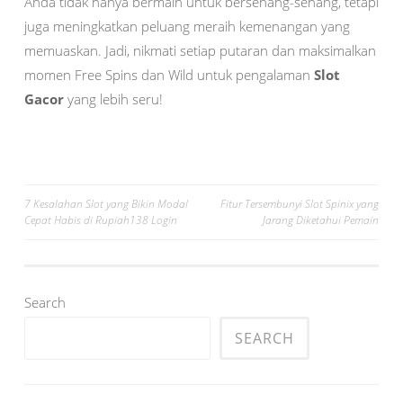
Anda tidak hanya bermain untuk bersenang-senang, tetapi
juga meningkatkan peluang meraih kemenangan yang
memuaskan. Jadi, nikmati setiap putaran dan maksimalkan
momen Free Spins dan Wild untuk pengalaman
Slot
Gacor
yang lebih seru!
Post
7 Kesalahan Slot yang Bikin Modal
Fitur Tersembunyi Slot Spinix yang
Cepat Habis di Rupiah138 Login
Jarang Diketahui Pemain
navigation
Search
SEARCH