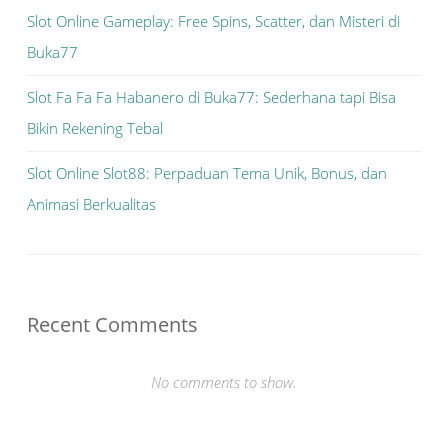
Slot Online Gameplay: Free Spins, Scatter, dan Misteri di
Buka77
Slot Fa Fa Fa Habanero di Buka77: Sederhana tapi Bisa
Bikin Rekening Tebal
Slot Online Slot88: Perpaduan Tema Unik, Bonus, dan
Animasi Berkualitas
Recent Comments
No comments to show.